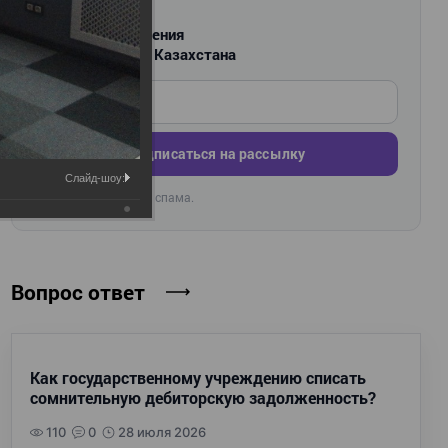
РАССЫЛКА
Новости и изменения
для бухгалтеров Казахстана
Введите ваш e-mail
Подписаться на рассылку
Слайд-шоу:
Раз в неделю. Без спама.
🔒
Вопрос ответ
Как государственному учреждению списать
сомнительную дебиторскую задолженность?
110
0
28 июля 2026