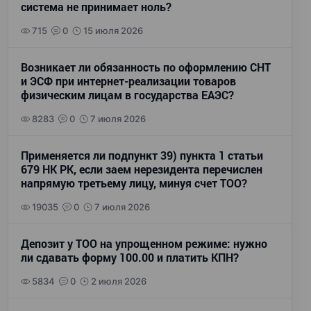
система не принимает ноль?
715
0
15 июля 2026
Возникает ли обязанность по оформлению СНТ
и ЭСФ при интернет-реализации товаров
физическим лицам в государства ЕАЭС?
8283
0
7 июля 2026
Применяется ли подпункт 39) пункта 1 статьи
679 НК РК, если заем нерезидента перечислен
напрямую третьему лицу, минуя счет ТОО?
19035
0
7 июля 2026
Депозит у ТОО на упрощенном режиме: нужно
ли сдавать форму 100.00 и платить КПН?
5834
0
2 июля 2026