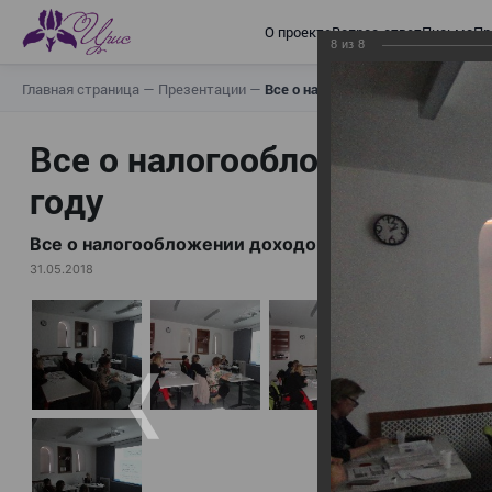
О проекте
Вопрос-ответ
Письма
Пр
8
из
8
Главная страница
—
Презентации
—
Все о налогообложении доходов н
Все о налогообложении дох
году
Все о налогообложении доходов нерезидентов в 2
31.05.2018