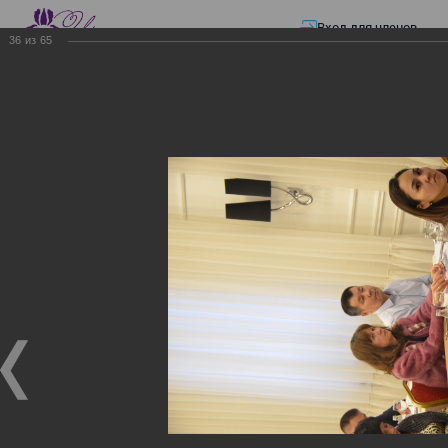
Вход для членов
36
из
65
☰ Меню
Главная страница
—
Презентации
—
Электронные счета-фактуры
Электронные счета-
фактуры
Электронные счета-фактуры
18.11.2017
Семинар "Информационная система электронных
счетов-фактур"