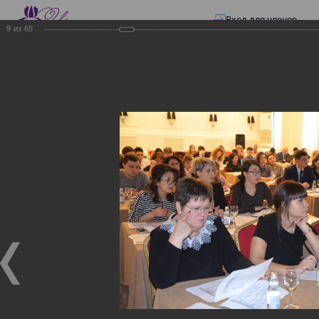
Вход для членов
9
из
65
☰ Меню
Главная страница
—
Презентации
—
Электронные счета-фактуры
Электронные счета-
фактуры
Электронные счета-фактуры
18.11.2017
Семинар "Информационная система электронных
счетов-фактур"