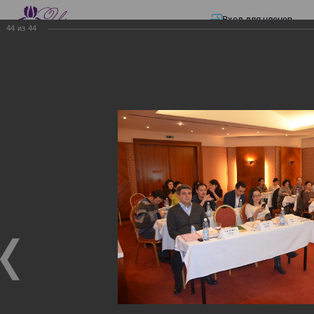
Вход для членов
44
из
44
☰ Меню
Главная страница
—
Презентации
—
Семинар по разъяснению норм
Закона «О ТРАНСФЕРТНОМ ЦЕНООБРАЗОВАНИИ»
Семинар по разъяснению
норм Закона «О
ТРАНСФЕРТНОМ
ЦЕНООБРАЗОВАНИИ»
Семинар по разъяснению норм Закона «О
ТРАНСФЕРТНОМ ЦЕНООБРАЗОВАНИИ»