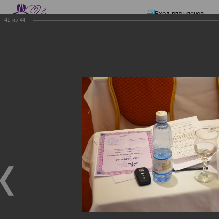
Вход для членов
41
из
44
☰ Меню
Главная страница
—
Презентации
—
Семинар по разъяснению норм
Закона «О ТРАНСФЕРТНОМ ЦЕНООБРАЗОВАНИИ»
Семинар по разъяснению
норм Закона «О
ТРАНСФЕРТНОМ
ЦЕНООБРАЗОВАНИИ»
Семинар по разъяснению норм Закона «О
ТРАНСФЕРТНОМ ЦЕНООБРАЗОВАНИИ»