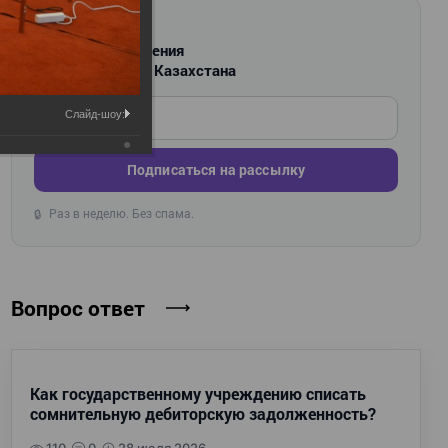
РАССЫЛКА
Новости и изменения
для бухгалтеров Казахстана
Введите ваш e-mail
Слайд-шоу:
Подписаться на рассылку
Раз в неделю. Без спама.
🔒
Вопрос ответ
Как государственному учреждению списать
сомнительную дебиторскую задолженность?