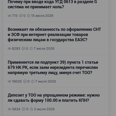
Почему при вводе кода УГД 0613 в разделе G
система не принимает ноль?
715
0
15 июля 2026
Возникает ли обязанность по оформлению СНТ
и ЭСФ при интернет-реализации товаров
физическим лицам в государства ЕАЭС?
8283
0
7 июля 2026
Применяется ли подпункт 39) пункта 1 статьи
679 НК РК, если заем нерезидента перечислен
напрямую третьему лицу, минуя счет ТОО?
19035
0
7 июля 2026
Депозит у ТОО на упрощенном режиме: нужно
ли сдавать форму 100.00 и платить КПН?
5834
0
2 июля 2026