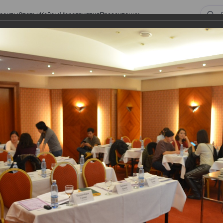
оекты
Статьи
Кейсы
Мероприятия
Презентации
 Закона «О ТРАНСФЕРТНОМ ЦЕНООБРАЗОВАНИИ»
орм Закона «О
АЗОВАНИИ»
НСФЕРТНОМ ЦЕНООБРАЗОВАНИИ»