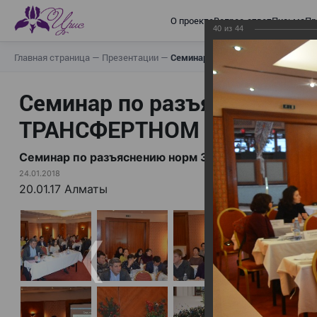
О проекте
Вопрос-ответ
Письма
Пр
40
из
44
Главная страница
—
Презентации
—
Семинар по разъяснению норм
Семинар по разъяснению н
ТРАНСФЕРТНОМ ЦЕНООБР
Семинар по разъяснению норм Закона «О ТРА
24.01.2018
20.01.17 Алматы