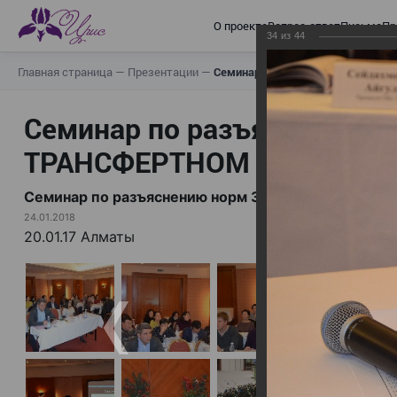
О проекте
Вопрос-ответ
Письма
Пр
34
из
44
Главная страница
—
Презентации
—
Семинар по разъяснению норм
Семинар по разъяснению н
ТРАНСФЕРТНОМ ЦЕНООБР
Семинар по разъяснению норм Закона «О ТРА
24.01.2018
20.01.17 Алматы