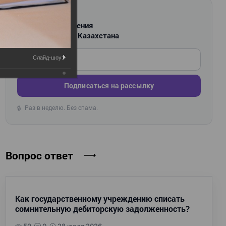
РАССЫЛКА
Новости и изменения
для бухгалтеров Казахстана
Введите ваш e-mail
Слайд-шоу:
Подписаться на рассылку
Раз в неделю. Без спама.
🔒
Вопрос ответ
Как государственному учреждению списать
сомнительную дебиторскую задолженность?