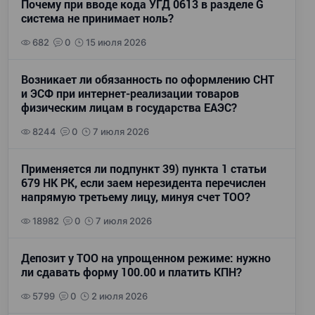
Почему при вводе кода УГД 0613 в разделе G
система не принимает ноль?
682
0
15 июля 2026
Возникает ли обязанность по оформлению СНТ
и ЭСФ при интернет-реализации товаров
физическим лицам в государства ЕАЭС?
8244
0
7 июля 2026
Применяется ли подпункт 39) пункта 1 статьи
679 НК РК, если заем нерезидента перечислен
напрямую третьему лицу, минуя счет ТОО?
18982
0
7 июля 2026
Депозит у ТОО на упрощенном режиме: нужно
ли сдавать форму 100.00 и платить КПН?
5799
0
2 июля 2026