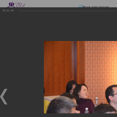
Вход для членов
29
из
44
☰ Меню
Главная страница
—
Презентации
—
Семинар по разъяснению норм
Закона «О ТРАНСФЕРТНОМ ЦЕНООБРАЗОВАНИИ»
Семинар по разъяснению
норм Закона «О
ТРАНСФЕРТНОМ
ЦЕНООБРАЗОВАНИИ»
Семинар по разъяснению норм Закона «О
ТРАНСФЕРТНОМ ЦЕНООБРАЗОВАНИИ»