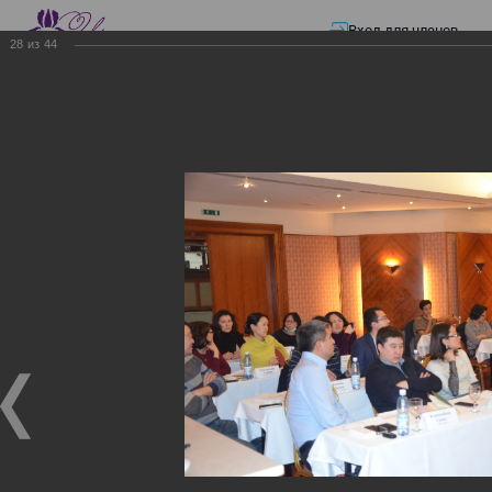
Вход для членов
28
из
44
☰ Меню
Главная страница
—
Презентации
—
Семинар по разъяснению норм
Закона «О ТРАНСФЕРТНОМ ЦЕНООБРАЗОВАНИИ»
Семинар по разъяснению
норм Закона «О
ТРАНСФЕРТНОМ
ЦЕНООБРАЗОВАНИИ»
Семинар по разъяснению норм Закона «О