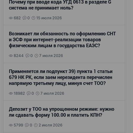
Почему при вводе кода УГД 0613 в разделе G
система не принимает ноль?
682
0
15 июля 2026
Возникает ли обязанность по оформлению СНТ
и ЭСФ при интернет-реализации товаров
физическим лицам в государства ЕАЭС?
8244
0
7 июля 2026
Применяется ли подпункт 39) пункта 1 статьи
679 НК РК, если заем нерезидента перечислен
напрямую третьему лицу, минуя счет ТОО?
18982
0
7 июля 2026
Депозит у ТОО на упрощенном режиме: нужно
ли сдавать форму 100.00 и платить КПН?
5799
0
2 июля 2026