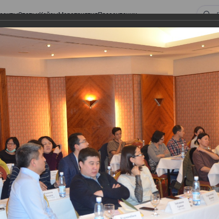
оекты
Статьи
Кейсы
Мероприятия
Презентации
 Закона «О ТРАНСФЕРТНОМ ЦЕНООБРАЗОВАНИИ»
орм Закона «О
АЗОВАНИИ»
НСФЕРТНОМ ЦЕНООБРАЗОВАНИИ»