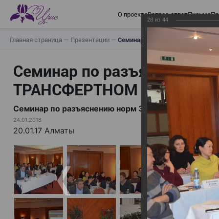
О проекте
Вопрос-ответ
Письма
Пр
28
из
44
Главная страница
—
Презентации
—
Семинар по разъяснению норм
Семинар по разъяснению н
ТРАНСФЕРТНОМ ЦЕНООБР
Семинар по разъяснению норм Закона «О ТРА
24.01.2018
20.01.17 Алматы