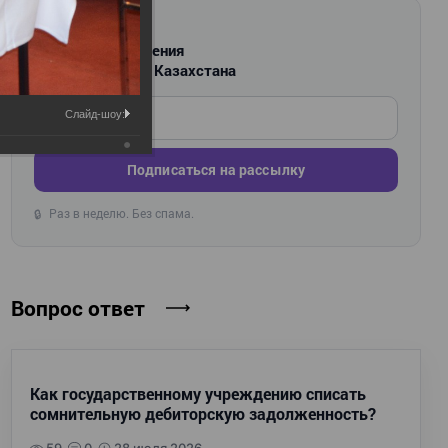
РАССЫЛКА
Новости и изменения
для бухгалтеров Казахстана
Введите ваш e-mail
Слайд-шоу:
Подписаться на рассылку
Раз в неделю. Без спама.
🔒
Вопрос ответ
Как государственному учреждению списать
сомнительную дебиторскую задолженность?