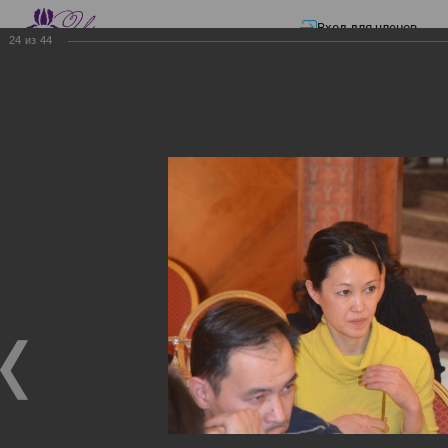
Вход для членов
24
из
44
☰ Меню
Главная страница
—
Презентации
—
Семинар по разъяснению норм
Закона «О ТРАНСФЕРТНОМ ЦЕНООБРАЗОВАНИИ»
Семинар по разъяснению
норм Закона «О
ТРАНСФЕРТНОМ
ЦЕНООБРАЗОВАНИИ»
Семинар по разъяснению норм Закона «О
ТРАНСФЕРТНОМ ЦЕНООБРАЗОВАНИИ»