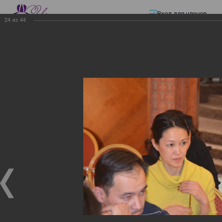
Вход для членов
24
из
44
☰ Меню
Главная страница
—
Презентации
—
Семинар по разъяснению норм
Закона «О ТРАНСФЕРТНОМ ЦЕНООБРАЗОВАНИИ»
Семинар по разъяснению
норм Закона «О
ТРАНСФЕРТНОМ
ЦЕНООБРАЗОВАНИИ»
Семинар по разъяснению норм Закона «О
ТРАНСФЕРТНОМ ЦЕНООБРАЗОВАНИИ»