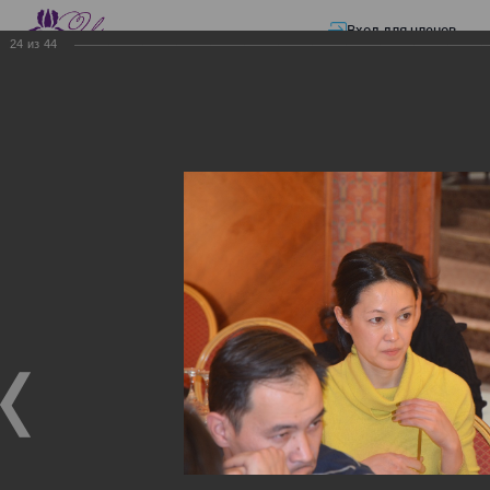
Вход для членов
24
из
44
☰ Меню
Главная страница
—
Презентации
—
Семинар по разъяснению норм
Закона «О ТРАНСФЕРТНОМ ЦЕНООБРАЗОВАНИИ»
Семинар по разъяснению
норм Закона «О
ТРАНСФЕРТНОМ
ЦЕНООБРАЗОВАНИИ»
Семинар по разъяснению норм Закона «О
ТРАНСФЕРТНОМ ЦЕНООБРАЗОВАНИИ»