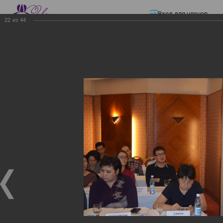
Вход для членов
22
из
44
☰ Меню
Главная страница
—
Презентации
—
Семинар по разъяснению норм
Закона «О ТРАНСФЕРТНОМ ЦЕНООБРАЗОВАНИИ»
Семинар по разъяснению
норм Закона «О
ТРАНСФЕРТНОМ
ЦЕНООБРАЗОВАНИИ»
Семинар по разъяснению норм Закона «О
ТРАНСФЕРТНОМ ЦЕНООБРАЗОВАНИИ»