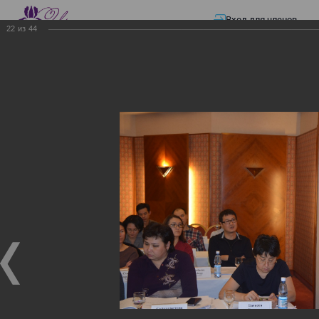
Вход для членов
22
из
44
☰ Меню
Главная страница
—
Презентации
—
Семинар по разъяснению норм
Закона «О ТРАНСФЕРТНОМ ЦЕНООБРАЗОВАНИИ»
Семинар по разъяснению
норм Закона «О
ТРАНСФЕРТНОМ
ЦЕНООБРАЗОВАНИИ»
Семинар по разъяснению норм Закона «О