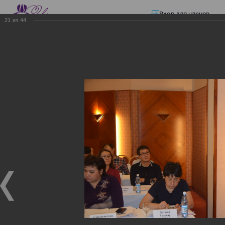
Вход для членов
21
из
44
☰ Меню
Главная страница
—
Презентации
—
Семинар по разъяснению норм
Закона «О ТРАНСФЕРТНОМ ЦЕНООБРАЗОВАНИИ»
Семинар по разъяснению
норм Закона «О
ТРАНСФЕРТНОМ
ЦЕНООБРАЗОВАНИИ»
Семинар по разъяснению норм Закона «О
ТРАНСФЕРТНОМ ЦЕНООБРАЗОВАНИИ»