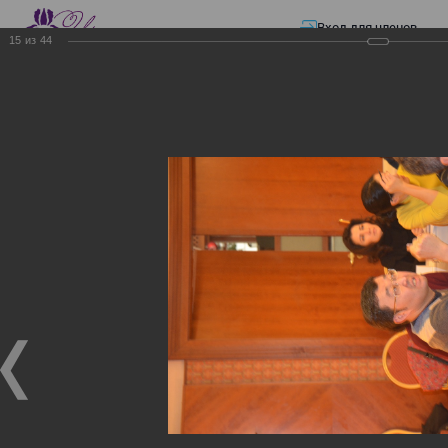
Вход для членов
15
из
44
☰ Меню
Главная страница
—
Презентации
—
Семинар по разъяснению норм
Закона «О ТРАНСФЕРТНОМ ЦЕНООБРАЗОВАНИИ»
Семинар по разъяснению
норм Закона «О
ТРАНСФЕРТНОМ
ЦЕНООБРАЗОВАНИИ»
Семинар по разъяснению норм Закона «О
ТРАНСФЕРТНОМ ЦЕНООБРАЗОВАНИИ»