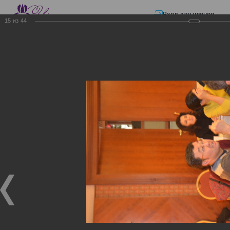
Вход для членов
15
из
44
☰ Меню
Главная страница
—
Презентации
—
Семинар по разъяснению норм
Закона «О ТРАНСФЕРТНОМ ЦЕНООБРАЗОВАНИИ»
Семинар по разъяснению
норм Закона «О
ТРАНСФЕРТНОМ
ЦЕНООБРАЗОВАНИИ»
Семинар по разъяснению норм Закона «О
ТРАНСФЕРТНОМ ЦЕНООБРАЗОВАНИИ»