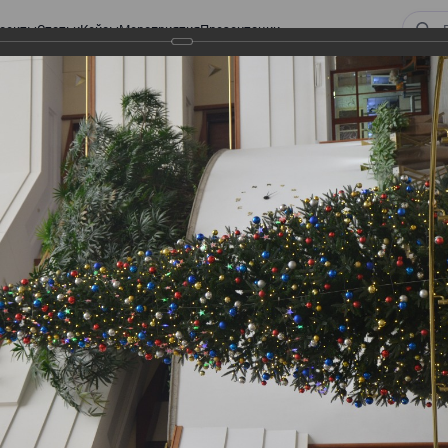
оекты
Статьи
Кейсы
Мероприятия
Презентации
 Закона «О ТРАНСФЕРТНОМ ЦЕНООБРАЗОВАНИИ»
орм Закона «О
АЗОВАНИИ»
НСФЕРТНОМ ЦЕНООБРАЗОВАНИИ»