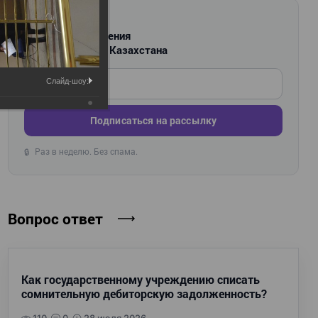
РАССЫЛКА
Новости и изменения
для бухгалтеров Казахстана
Введите ваш e-mail
Слайд-шоу:
Подписаться на рассылку
Раз в неделю. Без спама.
🔒
Вопрос ответ
Как государственному учреждению списать
сомнительную дебиторскую задолженность?