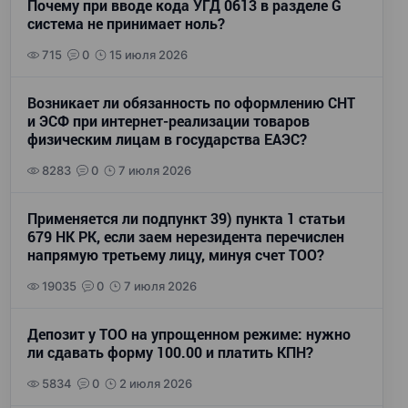
Почему при вводе кода УГД 0613 в разделе G
система не принимает ноль?
715
0
15 июля 2026
Возникает ли обязанность по оформлению СНТ
и ЭСФ при интернет-реализации товаров
физическим лицам в государства ЕАЭС?
8283
0
7 июля 2026
Применяется ли подпункт 39) пункта 1 статьи
679 НК РК, если заем нерезидента перечислен
напрямую третьему лицу, минуя счет ТОО?
19035
0
7 июля 2026
Депозит у ТОО на упрощенном режиме: нужно
ли сдавать форму 100.00 и платить КПН?
5834
0
2 июля 2026