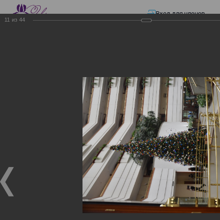
Вход для членов
11
из
44
☰ Меню
Главная страница
—
Презентации
—
Семинар по разъяснению норм
Закона «О ТРАНСФЕРТНОМ ЦЕНООБРАЗОВАНИИ»
Семинар по разъяснению
норм Закона «О
ТРАНСФЕРТНОМ
ЦЕНООБРАЗОВАНИИ»
Семинар по разъяснению норм Закона «О
ТРАНСФЕРТНОМ ЦЕНООБРАЗОВАНИИ»