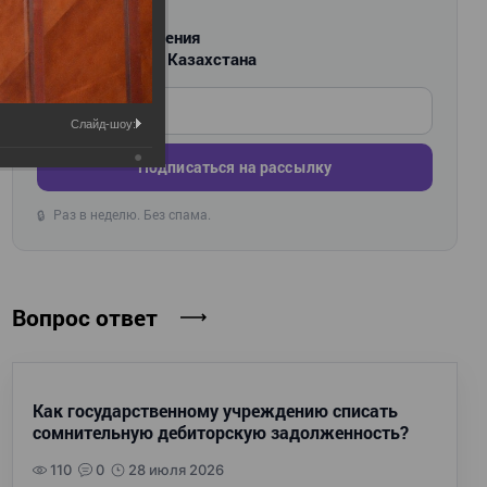
РАССЫЛКА
Новости и изменения
для бухгалтеров Казахстана
Введите ваш e-mail
Слайд-шоу:
Подписаться на рассылку
Раз в неделю. Без спама.
🔒
Вопрос ответ
Как государственному учреждению списать
сомнительную дебиторскую задолженность?
110
0
28 июля 2026