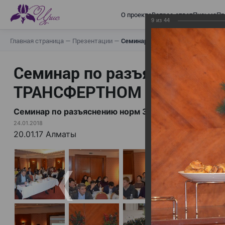
О проекте
Вопрос-ответ
Письма
Пр
9
из
44
Главная страница
—
Презентации
—
Семинар по разъяснению норм
Семинар по разъяснению н
ТРАНСФЕРТНОМ ЦЕНООБР
Семинар по разъяснению норм Закона «О ТРА
24.01.2018
20.01.17 Алматы