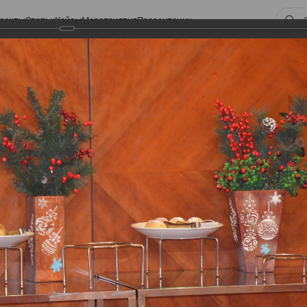
оекты
Статьи
Кейсы
Мероприятия
Презентации
 Закона «О ТРАНСФЕРТНОМ ЦЕНООБРАЗОВАНИИ»
орм Закона «О
АЗОВАНИИ»
НСФЕРТНОМ ЦЕНООБРАЗОВАНИИ»