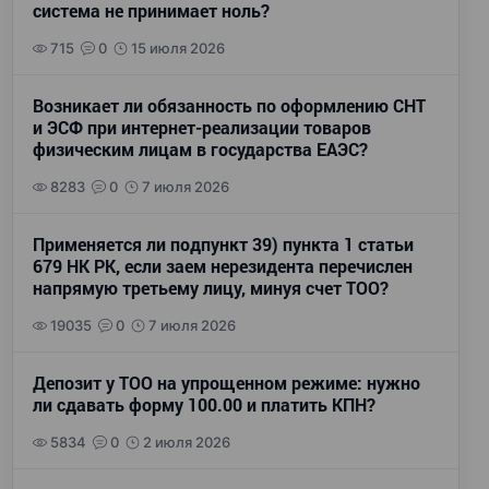
система не принимает ноль?
715
0
15 июля 2026
Возникает ли обязанность по оформлению СНТ
и ЭСФ при интернет-реализации товаров
физическим лицам в государства ЕАЭС?
8283
0
7 июля 2026
Применяется ли подпункт 39) пункта 1 статьи
679 НК РК, если заем нерезидента перечислен
напрямую третьему лицу, минуя счет ТОО?
19035
0
7 июля 2026
Депозит у ТОО на упрощенном режиме: нужно
ли сдавать форму 100.00 и платить КПН?
5834
0
2 июля 2026