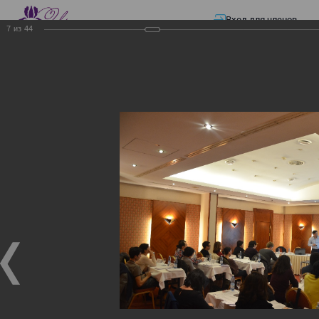
Вход для членов
7
из
44
☰ Меню
Главная страница
—
Презентации
—
Семинар по разъяснению норм
Закона «О ТРАНСФЕРТНОМ ЦЕНООБРАЗОВАНИИ»
Семинар по разъяснению
норм Закона «О
ТРАНСФЕРТНОМ
ЦЕНООБРАЗОВАНИИ»
Семинар по разъяснению норм Закона «О
ТРАНСФЕРТНОМ ЦЕНООБРАЗОВАНИИ»