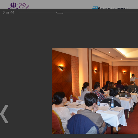
Вход для членов
6
из
44
☰ Меню
Главная страница
—
Презентации
—
Семинар по разъяснению норм
Закона «О ТРАНСФЕРТНОМ ЦЕНООБРАЗОВАНИИ»
Семинар по разъяснению
норм Закона «О
ТРАНСФЕРТНОМ
ЦЕНООБРАЗОВАНИИ»
Семинар по разъяснению норм Закона «О
ТРАНСФЕРТНОМ ЦЕНООБРАЗОВАНИИ»