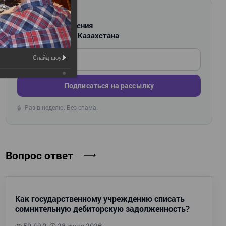
РАССЫЛКА
Новости и изменения
для бухгалтеров Казахстана
Введите ваш e-mail
Слайд-шоу:
Подписаться на рассылку
Раз в неделю. Без спама.
🔒
Вопрос ответ
Как государственному учреждению списать
сомнительную дебиторскую задолженность?