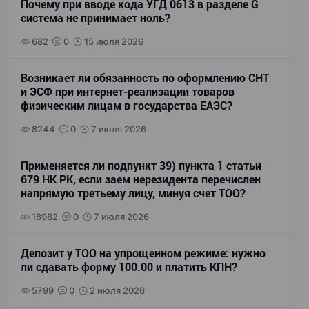
Почему при вводе кода УГД 0613 в разделе G
система не принимает ноль?
682
0
15 июля 2026
Возникает ли обязанность по оформлению СНТ
и ЭСФ при интернет-реализации товаров
физическим лицам в государства ЕАЭС?
8244
0
7 июля 2026
Применяется ли подпункт 39) пункта 1 статьи
679 НК РК, если заем нерезидента перечислен
напрямую третьему лицу, минуя счет ТОО?
18982
0
7 июля 2026
Депозит у ТОО на упрощенном режиме: нужно
ли сдавать форму 100.00 и платить КПН?
5799
0
2 июля 2026