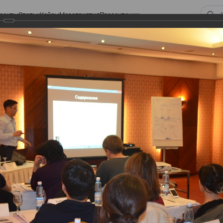
оекты
Статьи
Кейсы
Мероприятия
Презентации
 Закона «О ТРАНСФЕРТНОМ ЦЕНООБРАЗОВАНИИ»
орм Закона «О
АЗОВАНИИ»
НСФЕРТНОМ ЦЕНООБРАЗОВАНИИ»