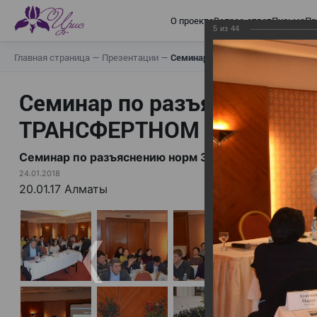
О проекте
Вопрос-ответ
Письма
Пр
5
из
44
Главная страница
—
Презентации
—
Семинар по разъяснению норм
Семинар по разъяснению н
ТРАНСФЕРТНОМ ЦЕНООБР
Семинар по разъяснению норм Закона «О ТРА
24.01.2018
20.01.17 Алматы