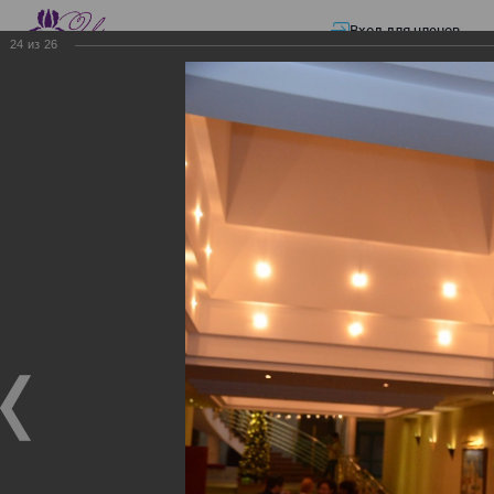
Вход для членов
24
из
26
☰ Меню
Главная страница
—
Презентации
—
Налогообложение нерезидентов с
01.01.18.......отчетность BEPS, Алматы, 9 декабря
Налогообложение
нерезидентов с
01.01.18.......отчетность
BEPS, Алматы, 9 декабря
Налогообложение нерезидентов с
01.01.18.......отчетность BEPS, Алматы, 9 декабря