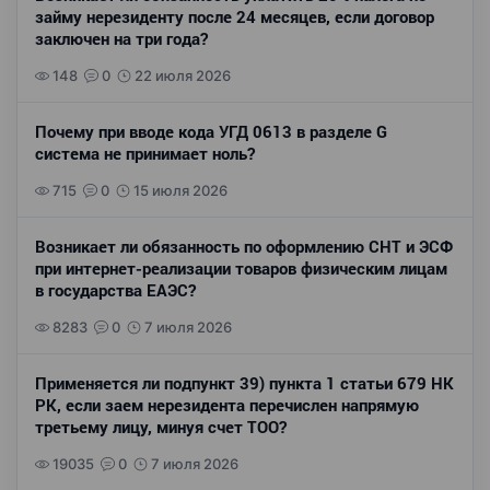
займу нерезиденту после 24 месяцев, если договор
заключен на три года?
148
0
22 июля 2026
Почему при вводе кода УГД 0613 в разделе G
система не принимает ноль?
715
0
15 июля 2026
Возникает ли обязанность по оформлению СНТ и ЭСФ
при интернет-реализации товаров физическим лицам
в государства ЕАЭС?
8283
0
7 июля 2026
Применяется ли подпункт 39) пункта 1 статьи 679 НК
РК, если заем нерезидента перечислен напрямую
третьему лицу, минуя счет ТОО?
19035
0
7 июля 2026