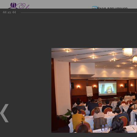
Вход для членов
44
из
44
☰ Меню
Главная страница
—
Презентации
—
ЭЛЕКТРОННЫЕ СЧЕТА-ФАКТУРЫ.
ВИРТУАЛЬНЫЙ СКЛАД.
ЭЛЕКТРОННЫЕ СЧЕТА-
ФАКТУРЫ. ВИРТУАЛЬНЫЙ
СКЛАД.
ЭЛЕКТРОННЫЕ СЧЕТА-ФАКТУРЫ. ВИРТУАЛЬНЫЙ
СКЛАД.
02.12.2017
Семинар с КГД и разработчиками