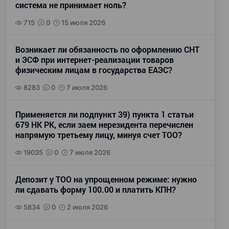
система не принимает ноль?
715
0
15 июля 2026
Возникает ли обязанность по оформлению СНТ
и ЭСФ при интернет-реализации товаров
физическим лицам в государства ЕАЭС?
8283
0
7 июля 2026
Применяется ли подпункт 39) пункта 1 статьи
679 НК РК, если заем нерезидента перечислен
напрямую третьему лицу, минуя счет ТОО?
19035
0
7 июля 2026
Депозит у ТОО на упрощенном режиме: нужно
ли сдавать форму 100.00 и платить КПН?
5834
0
2 июля 2026