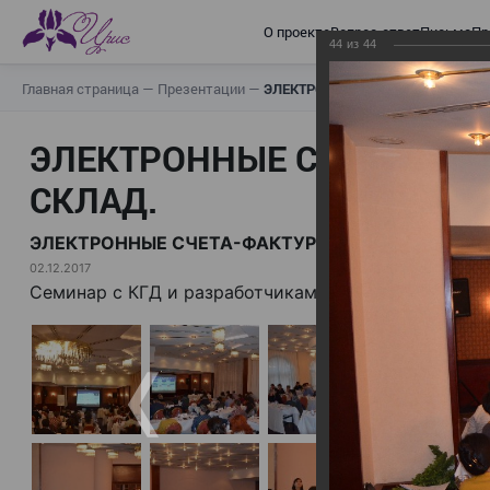
О проекте
Вопрос-ответ
Письма
Пр
44
из
44
Главная страница
—
Презентации
—
ЭЛЕКТРОННЫЕ СЧЕТА-ФАКТУРЫ.
ЭЛЕКТРОННЫЕ СЧЕТА-ФАК
СКЛАД.
ЭЛЕКТРОННЫЕ СЧЕТА-ФАКТУРЫ. ВИРТУАЛЬНЫЙ 
02.12.2017
Семинар с КГД и разработчиками