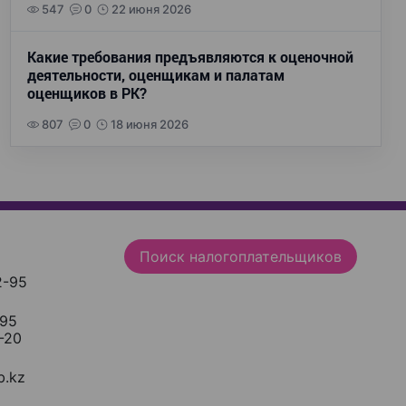
547
0
22 июня 2026
Какие требования предъявляются к оценочной
деятельности, оценщикам и палатам
оценщиков в РК?
807
0
18 июня 2026
Поиск налогоплательщиков
2-95
-95
-20
.kz