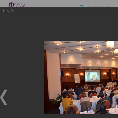
Вход для членов
44
из
44
☰ Меню
Главная страница
—
Презентации
—
ЭЛЕКТРОННЫЕ СЧЕТА-ФАКТУРЫ.
ВИРТУАЛЬНЫЙ СКЛАД.
ЭЛЕКТРОННЫЕ СЧЕТА-
ФАКТУРЫ. ВИРТУАЛЬНЫЙ
СКЛАД.
ЭЛЕКТРОННЫЕ СЧЕТА-ФАКТУРЫ. ВИРТУАЛЬНЫЙ
СКЛАД.
02.12.2017
Семинар с КГД и разработчиками