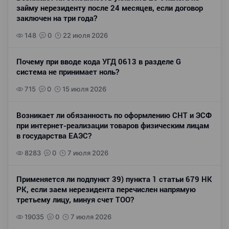
займу нерезиденту после 24 месяцев, если договор
заключен на три года?
148
0
22 июля 2026
Почему при вводе кода УГД 0613 в разделе G
система не принимает ноль?
715
0
15 июля 2026
Возникает ли обязанность по оформлению СНТ и ЭСФ
при интернет-реализации товаров физическим лицам
в государства ЕАЭС?
8283
0
7 июля 2026
Применяется ли подпункт 39) пункта 1 статьи 679 НК
РК, если заем нерезидента перечислен напрямую
третьему лицу, минуя счет ТОО?
19035
0
7 июля 2026