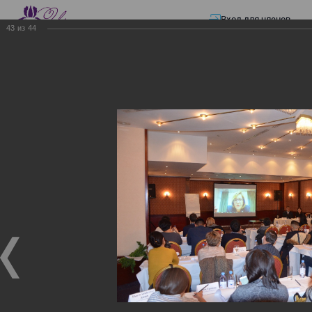
Вход для членов
43
из
44
☰ Меню
Главная страница
—
Презентации
—
ЭЛЕКТРОННЫЕ СЧЕТА-ФАКТУРЫ.
ВИРТУАЛЬНЫЙ СКЛАД.
ЭЛЕКТРОННЫЕ СЧЕТА-
ФАКТУРЫ. ВИРТУАЛЬНЫЙ
СКЛАД.
ЭЛЕКТРОННЫЕ СЧЕТА-ФАКТУРЫ. ВИРТУАЛЬНЫЙ
СКЛАД.
02.12.2017
Семинар с КГД и разработчиками