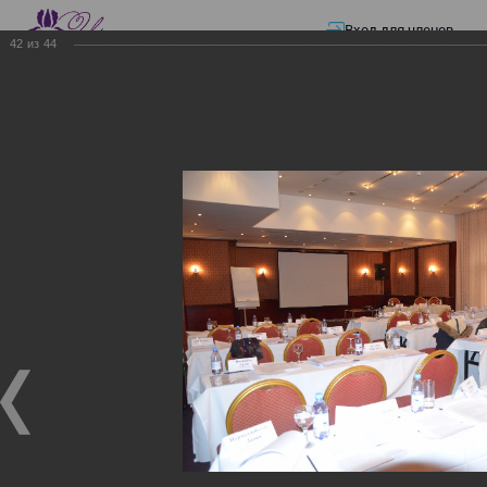
Вход для членов
42
из
44
☰ Меню
Главная страница
—
Презентации
—
ЭЛЕКТРОННЫЕ СЧЕТА-ФАКТУРЫ.
ВИРТУАЛЬНЫЙ СКЛАД.
ЭЛЕКТРОННЫЕ СЧЕТА-
ФАКТУРЫ. ВИРТУАЛЬНЫЙ
СКЛАД.
ЭЛЕКТРОННЫЕ СЧЕТА-ФАКТУРЫ. ВИРТУАЛЬНЫЙ
СКЛАД.
02.12.2017
Семинар с КГД и разработчиками