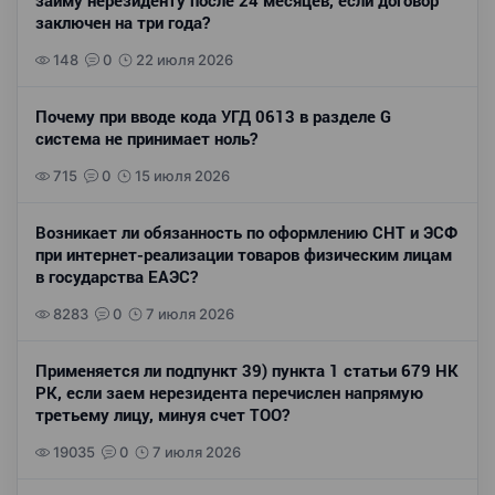
займу нерезиденту после 24 месяцев, если договор
заключен на три года?
148
0
22 июля 2026
Почему при вводе кода УГД 0613 в разделе G
система не принимает ноль?
715
0
15 июля 2026
Возникает ли обязанность по оформлению СНТ и ЭСФ
при интернет-реализации товаров физическим лицам
в государства ЕАЭС?
8283
0
7 июля 2026
Применяется ли подпункт 39) пункта 1 статьи 679 НК
РК, если заем нерезидента перечислен напрямую
третьему лицу, минуя счет ТОО?
19035
0
7 июля 2026