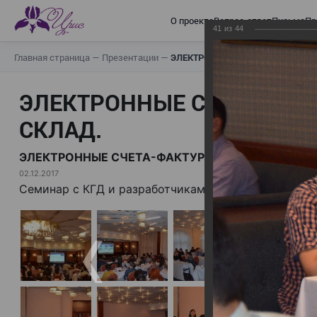
О проекте
Вопрос-ответ
Письма
Пр
41
из
44
Главная страница
—
Презентации
—
ЭЛЕКТРОННЫЕ СЧЕТА-ФАКТУРЫ.
ЭЛЕКТРОННЫЕ СЧЕТА-ФАК
СКЛАД.
ЭЛЕКТРОННЫЕ СЧЕТА-ФАКТУРЫ. ВИРТУАЛЬНЫЙ 
02.12.2017
Семинар с КГД и разработчиками