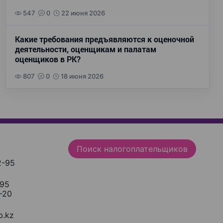
547
0
22 июня 2026
Какие требования предъявляются к оценочной
деятельности, оценщикам и палатам
оценщиков в РК?
807
0
18 июня 2026
Поиск налогоплательщиков
2-95
-95
-20
.kz