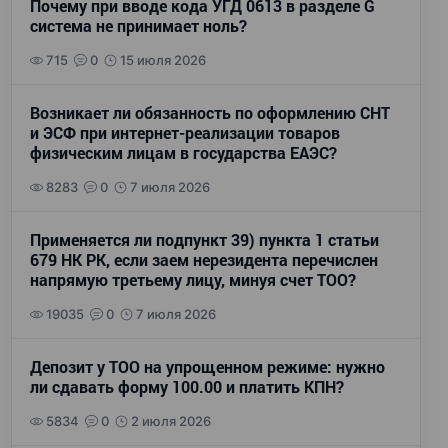
Почему при вводе кода УГД 0613 в разделе G
система не принимает ноль?
715
0
15 июля 2026
Возникает ли обязанность по оформлению СНТ
и ЭСФ при интернет-реализации товаров
физическим лицам в государства ЕАЭС?
8283
0
7 июля 2026
Применяется ли подпункт 39) пункта 1 статьи
679 НК РК, если заем нерезидента перечислен
напрямую третьему лицу, минуя счет ТОО?
19035
0
7 июля 2026
Депозит у ТОО на упрощенном режиме: нужно
ли сдавать форму 100.00 и платить КПН?
5834
0
2 июля 2026