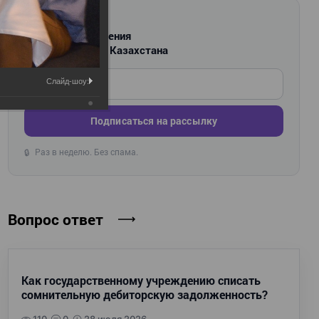
РАССЫЛКА
Новости и изменения
для бухгалтеров Казахстана
Введите ваш e-mail
Слайд-шоу:
Подписаться на рассылку
Раз в неделю. Без спама.
🔒
Вопрос ответ
Как государственному учреждению списать
сомнительную дебиторскую задолженность?