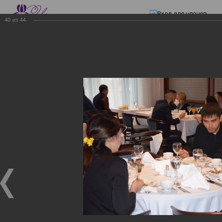
Вход для членов
40
из
44
☰ Меню
Главная страница
—
Презентации
—
ЭЛЕКТРОННЫЕ СЧЕТА-ФАКТУРЫ.
ВИРТУАЛЬНЫЙ СКЛАД.
ЭЛЕКТРОННЫЕ СЧЕТА-
ФАКТУРЫ. ВИРТУАЛЬНЫЙ
СКЛАД.
ЭЛЕКТРОННЫЕ СЧЕТА-ФАКТУРЫ. ВИРТУАЛЬНЫЙ
СКЛАД.
02.12.2017
Семинар с КГД и разработчиками