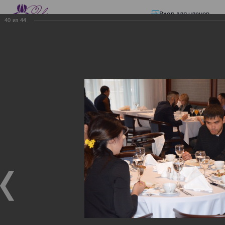
Вход для членов
40
из
44
☰ Меню
Главная страница
—
Презентации
—
ЭЛЕКТРОННЫЕ СЧЕТА-ФАКТУРЫ.
ВИРТУАЛЬНЫЙ СКЛАД.
ЭЛЕКТРОННЫЕ СЧЕТА-
ФАКТУРЫ. ВИРТУАЛЬНЫЙ
СКЛАД.
ЭЛЕКТРОННЫЕ СЧЕТА-ФАКТУРЫ. ВИРТУАЛЬНЫЙ
СКЛАД.
02.12.2017
Семинар с КГД и разработчиками