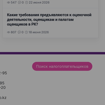
547
0
22 июня 2026
Какие требования предъявляются к оценочной
деятельности, оценщикам и палатам
оценщиков в РК?
807
0
18 июня 2026
Поиск налогоплательщиков
2-95
-95
-20
.kz