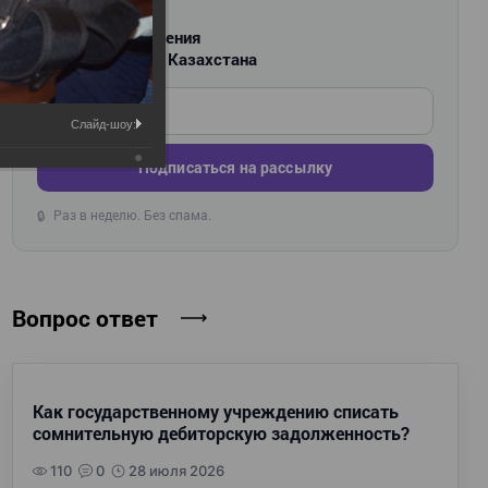
РАССЫЛКА
Новости и изменения
для бухгалтеров Казахстана
Введите ваш e-mail
Слайд-шоу:
Подписаться на рассылку
Раз в неделю. Без спама.
🔒
Вопрос ответ
Как государственному учреждению списать
сомнительную дебиторскую задолженность?
110
0
28 июля 2026