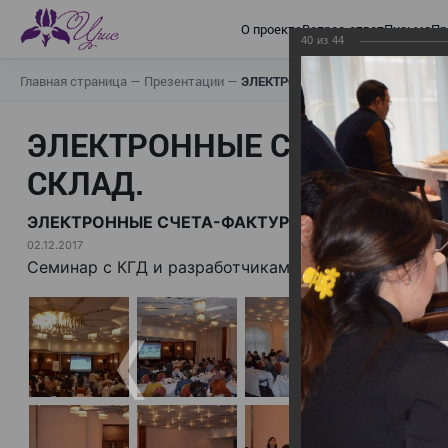
О проекте
Вопрос-ответ
Письма
Пр
40
из
44
Главная страница
—
Презентации
—
ЭЛЕКТРОННЫЕ СЧЕТА-ФАКТУРЫ.
ЭЛЕКТРОННЫЕ СЧЕТА-ФАК
СКЛАД.
ЭЛЕКТРОННЫЕ СЧЕТА-ФАКТУРЫ. ВИРТУАЛЬНЫЙ 
02.12.2017
Семинар с КГД и разработчиками