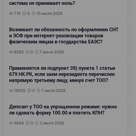
система не принимает ноль?
715
0
15 июля 2026
Возникает ли обязанность по оформлению СНТ
и ЭСФ при интернет-реализации товаров
физическим лицам в государства ЕАЭС?
8283
0
7 июля 2026
Применяется ли подпункт 39) пункта 1 статьи
679 НК РК, если заем нерезидента перечислен
напрямую третьему лицу, минуя счет ТОО?
19035
0
7 июля 2026
Депозит у ТОО на упрощенном режиме: нужно
ли сдавать форму 100.00 и платить КПН?
5834
0
2 июля 2026