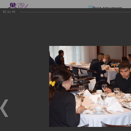
Вход для членов
40
из
44
☰ Меню
Главная страница
—
Презентации
—
ЭЛЕКТРОННЫЕ СЧЕТА-ФАКТУРЫ.
ВИРТУАЛЬНЫЙ СКЛАД.
ЭЛЕКТРОННЫЕ СЧЕТА-
ФАКТУРЫ. ВИРТУАЛЬНЫЙ
СКЛАД.
ЭЛЕКТРОННЫЕ СЧЕТА-ФАКТУРЫ. ВИРТУАЛЬНЫЙ
СКЛАД.
02.12.2017
Семинар с КГД и разработчиками