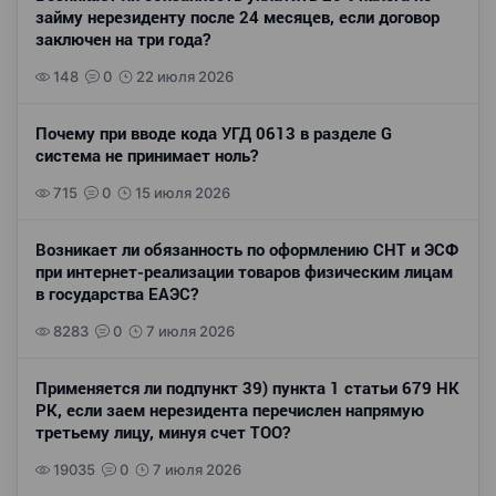
займу нерезиденту после 24 месяцев, если договор
заключен на три года?
148
0
22 июля 2026
Почему при вводе кода УГД 0613 в разделе G
система не принимает ноль?
715
0
15 июля 2026
Возникает ли обязанность по оформлению СНТ и ЭСФ
при интернет-реализации товаров физическим лицам
в государства ЕАЭС?
8283
0
7 июля 2026
Применяется ли подпункт 39) пункта 1 статьи 679 НК
РК, если заем нерезидента перечислен напрямую
третьему лицу, минуя счет ТОО?
19035
0
7 июля 2026