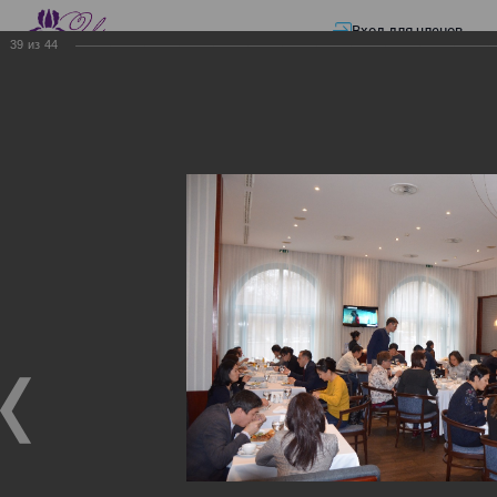
Вход для членов
39
из
44
☰ Меню
Главная страница
—
Презентации
—
ЭЛЕКТРОННЫЕ СЧЕТА-ФАКТУРЫ.
ВИРТУАЛЬНЫЙ СКЛАД.
ЭЛЕКТРОННЫЕ СЧЕТА-
ФАКТУРЫ. ВИРТУАЛЬНЫЙ
СКЛАД.
ЭЛЕКТРОННЫЕ СЧЕТА-ФАКТУРЫ. ВИРТУАЛЬНЫЙ
СКЛАД.
02.12.2017
Семинар с КГД и разработчиками