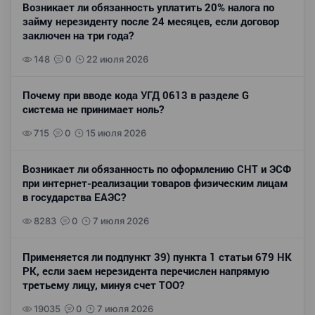
Возникает ли обязанность уплатить 20% налога по
займу нерезиденту после 24 месяцев, если договор
заключен на три года?
148
0
22 июля 2026
Почему при вводе кода УГД 0613 в разделе G
система не принимает ноль?
715
0
15 июля 2026
Возникает ли обязанность по оформлению СНТ и ЭСФ
при интернет-реализации товаров физическим лицам
в государства ЕАЭС?
8283
0
7 июля 2026
Применяется ли подпункт 39) пункта 1 статьи 679 НК
РК, если заем нерезидента перечислен напрямую
третьему лицу, минуя счет ТОО?
19035
0
7 июля 2026