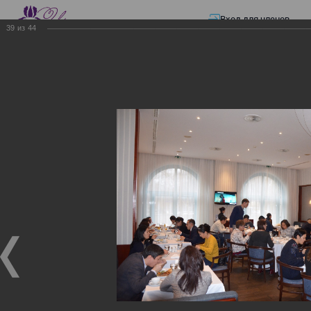
Вход для членов
39
из
44
☰ Меню
Главная страница
—
Презентации
—
ЭЛЕКТРОННЫЕ СЧЕТА-ФАКТУРЫ.
ВИРТУАЛЬНЫЙ СКЛАД.
ЭЛЕКТРОННЫЕ СЧЕТА-
ФАКТУРЫ. ВИРТУАЛЬНЫЙ
СКЛАД.
ЭЛЕКТРОННЫЕ СЧЕТА-ФАКТУРЫ. ВИРТУАЛЬНЫЙ
СКЛАД.
02.12.2017
Семинар с КГД и разработчиками