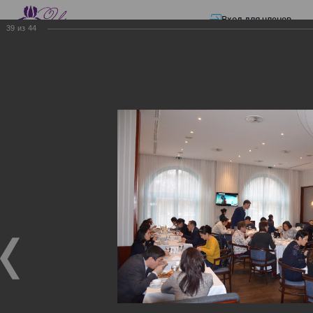
Вход для членов
39
из
44
☰ Меню
Главная страница
—
Презентации
—
ЭЛЕКТРОННЫЕ СЧЕТА-ФАКТУРЫ.
ВИРТУАЛЬНЫЙ СКЛАД.
ЭЛЕКТРОННЫЕ СЧЕТА-
ФАКТУРЫ. ВИРТУАЛЬНЫЙ
СКЛАД.
ЭЛЕКТРОННЫЕ СЧЕТА-ФАКТУРЫ. ВИРТУАЛЬНЫЙ
СКЛАД.
02.12.2017