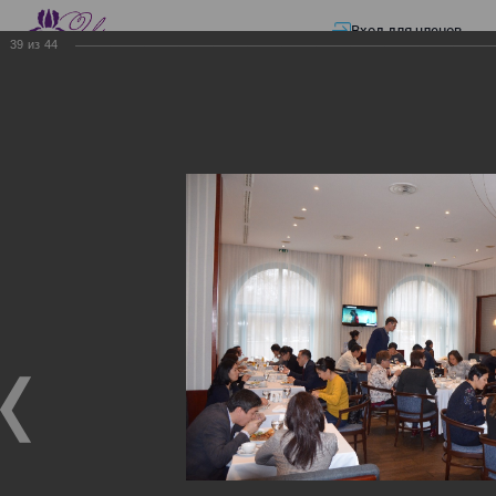
Вход для членов
39
из
44
☰ Меню
Главная страница
—
Презентации
—
ЭЛЕКТРОННЫЕ СЧЕТА-ФАКТУРЫ.
ВИРТУАЛЬНЫЙ СКЛАД.
ЭЛЕКТРОННЫЕ СЧЕТА-
ФАКТУРЫ. ВИРТУАЛЬНЫЙ
СКЛАД.
ЭЛЕКТРОННЫЕ СЧЕТА-ФАКТУРЫ. ВИРТУАЛЬНЫЙ
СКЛАД.
02.12.2017
Семинар с КГД и разработчиками