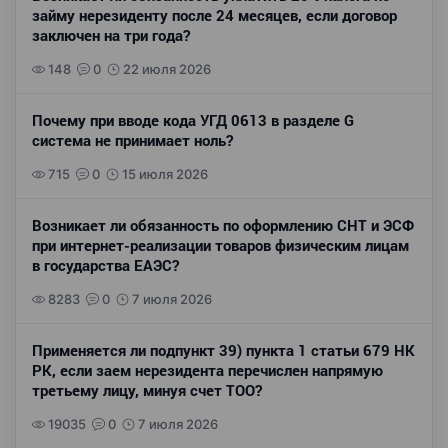
займу нерезиденту после 24 месяцев, если договор
заключен на три года?
148
0
22 июля 2026
Почему при вводе кода УГД 0613 в разделе G
система не принимает ноль?
715
0
15 июля 2026
Возникает ли обязанность по оформлению СНТ и ЭСФ
при интернет-реализации товаров физическим лицам
в государства ЕАЭС?
8283
0
7 июля 2026
Применяется ли подпункт 39) пункта 1 статьи 679 НК
РК, если заем нерезидента перечислен напрямую
третьему лицу, минуя счет ТОО?
19035
0
7 июля 2026