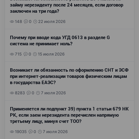
займу нерезиденту после 24 месяцев, если договор
заключен на три года?
148
0
22 июля 2026
Почему при вводе кода УГД 0613 в разделе G
система не принимает ноль?
715
0
15 июля 2026
Возникает ли обязанность по оформлению СНТ и ЭСФ
при интернет-реализации товаров физическим лицам
в государства ЕАЭС?
8283
0
7 июля 2026
Применяется ли подпункт 39) пункта 1 статьи 679 НК
РК, если заем нерезидента перечислен напрямую
третьему лицу, минуя счет ТОО?
19035
0
7 июля 2026