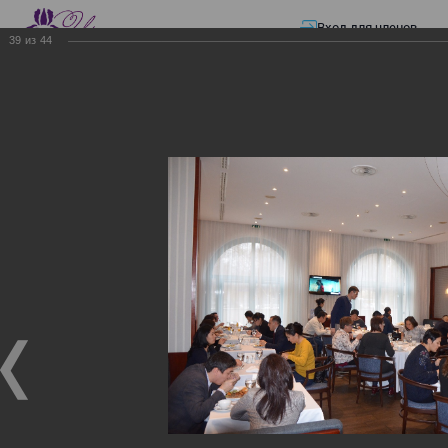
Вход для членов
39
из
44
☰ Меню
Главная страница
—
Презентации
—
ЭЛЕКТРОННЫЕ СЧЕТА-ФАКТУРЫ.
ВИРТУАЛЬНЫЙ СКЛАД.
ЭЛЕКТРОННЫЕ СЧЕТА-
ФАКТУРЫ. ВИРТУАЛЬНЫЙ
СКЛАД.
ЭЛЕКТРОННЫЕ СЧЕТА-ФАКТУРЫ. ВИРТУАЛЬНЫЙ
СКЛАД.
02.12.2017
Семинар с КГД и разработчиками