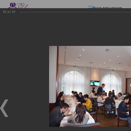
Вход для членов
39
из
44
☰ Меню
Главная страница
—
Презентации
—
ЭЛЕКТРОННЫЕ СЧЕТА-ФАКТУРЫ.
ВИРТУАЛЬНЫЙ СКЛАД.
ЭЛЕКТРОННЫЕ СЧЕТА-
ФАКТУРЫ. ВИРТУАЛЬНЫЙ
СКЛАД.
ЭЛЕКТРОННЫЕ СЧЕТА-ФАКТУРЫ. ВИРТУАЛЬНЫЙ
СКЛАД.
02.12.2017
Семинар с КГД и разработчиками