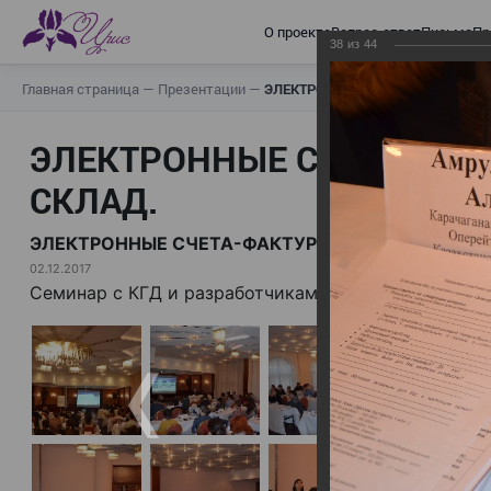
О проекте
Вопрос-ответ
Письма
Пр
38
из
44
Главная страница
—
Презентации
—
ЭЛЕКТРОННЫЕ СЧЕТА-ФАКТУРЫ.
ЭЛЕКТРОННЫЕ СЧЕТА-ФАК
СКЛАД.
ЭЛЕКТРОННЫЕ СЧЕТА-ФАКТУРЫ. ВИРТУАЛЬНЫЙ 
02.12.2017
Семинар с КГД и разработчиками