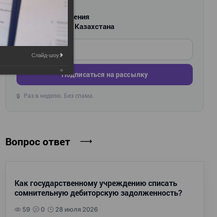
РАССЫЛКА
Новости и изменения
для бухгалтеров Казахстана
Введите ваш e-mail
Слайд-шоу:
Подписаться на рассылку
Раз в неделю. Без спама.
🔒
Вопрос ответ
Как государственному учреждению списать
сомнительную дебиторскую задолженность?
59
0
28 июля 2026