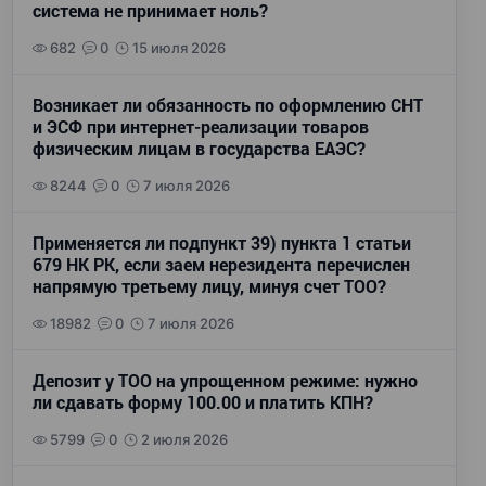
система не принимает ноль?
682
0
15 июля 2026
Возникает ли обязанность по оформлению СНТ
и ЭСФ при интернет-реализации товаров
физическим лицам в государства ЕАЭС?
8244
0
7 июля 2026
Применяется ли подпункт 39) пункта 1 статьи
679 НК РК, если заем нерезидента перечислен
напрямую третьему лицу, минуя счет ТОО?
18982
0
7 июля 2026
Депозит у ТОО на упрощенном режиме: нужно
ли сдавать форму 100.00 и платить КПН?
5799
0
2 июля 2026