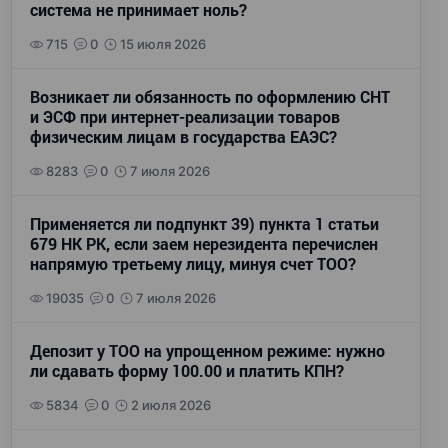
система не принимает ноль?
715
0
15 июля 2026
Возникает ли обязанность по оформлению СНТ
и ЭСФ при интернет-реализации товаров
физическим лицам в государства ЕАЭС?
8283
0
7 июля 2026
Применяется ли подпункт 39) пункта 1 статьи
679 НК РК, если заем нерезидента перечислен
напрямую третьему лицу, минуя счет ТОО?
19035
0
7 июля 2026
Депозит у ТОО на упрощенном режиме: нужно
ли сдавать форму 100.00 и платить КПН?
5834
0
2 июля 2026