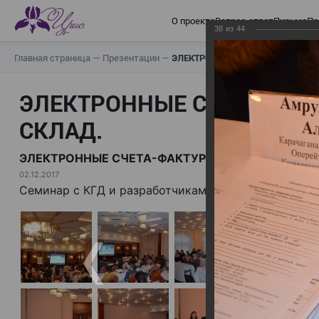
О проекте
Вопрос-ответ
Письма
Пр
38
из
44
Главная страница
—
Презентации
—
ЭЛЕКТРОННЫЕ СЧЕТА-ФАКТУРЫ.
ЭЛЕКТРОННЫЕ СЧЕТА-ФАК
СКЛАД.
ЭЛЕКТРОННЫЕ СЧЕТА-ФАКТУРЫ. ВИРТУАЛЬНЫЙ 
02.12.2017
Семинар с КГД и разработчиками