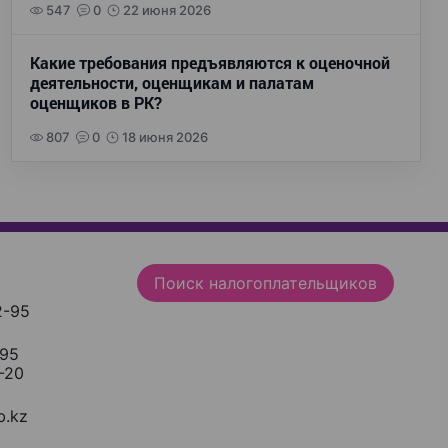
547
0
22 июня 2026
Какие требования предъявляются к оценочной
деятельности, оценщикам и палатам
оценщиков в РК?
807
0
18 июня 2026
Поиск налогоплательщиков
2-95
-95
-20
.kz