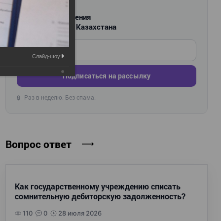
РАССЫЛКА
Новости и изменения
для бухгалтеров Казахстана
Введите ваш e-mail
Слайд-шоу:
Подписаться на рассылку
Раз в неделю. Без спама.
🔒
Вопрос ответ
Как государственному учреждению списать
сомнительную дебиторскую задолженность?
110
0
28 июля 2026