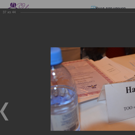
Вход для членов
37
из
44
☰ Меню
Главная страница
—
Презентации
—
ЭЛЕКТРОННЫЕ СЧЕТА-ФАКТУРЫ.
ВИРТУАЛЬНЫЙ СКЛАД.
ЭЛЕКТРОННЫЕ СЧЕТА-
ФАКТУРЫ. ВИРТУАЛЬНЫЙ
СКЛАД.
ЭЛЕКТРОННЫЕ СЧЕТА-ФАКТУРЫ. ВИРТУАЛЬНЫЙ
СКЛАД.
02.12.2017
Семинар с КГД и разработчиками