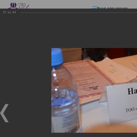
Вход для членов
37
из
44
☰ Меню
Главная страница
—
Презентации
—
ЭЛЕКТРОННЫЕ СЧЕТА-ФАКТУРЫ.
ВИРТУАЛЬНЫЙ СКЛАД.
ЭЛЕКТРОННЫЕ СЧЕТА-
ФАКТУРЫ. ВИРТУАЛЬНЫЙ
СКЛАД.
ЭЛЕКТРОННЫЕ СЧЕТА-ФАКТУРЫ. ВИРТУАЛЬНЫЙ
СКЛАД.
02.12.2017
Семинар с КГД и разработчиками