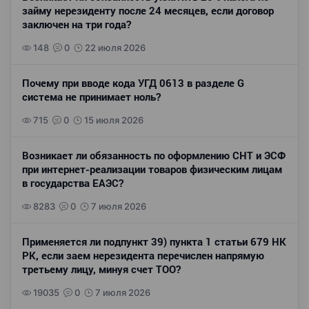
займу нерезиденту после 24 месяцев, если договор
заключен на три года?
148
0
22 июля 2026
Почему при вводе кода УГД 0613 в разделе G
система не принимает ноль?
715
0
15 июля 2026
Возникает ли обязанность по оформлению СНТ и ЭСФ
при интернет-реализации товаров физическим лицам
в государства ЕАЭС?
8283
0
7 июля 2026
Применяется ли подпункт 39) пункта 1 статьи 679 НК
РК, если заем нерезидента перечислен напрямую
третьему лицу, минуя счет ТОО?
19035
0
7 июля 2026