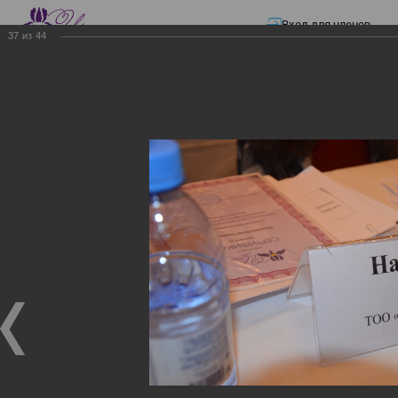
Вход для членов
37
из
44
☰ Меню
Главная страница
—
Презентации
—
ЭЛЕКТРОННЫЕ СЧЕТА-ФАКТУРЫ.
ВИРТУАЛЬНЫЙ СКЛАД.
ЭЛЕКТРОННЫЕ СЧЕТА-
ФАКТУРЫ. ВИРТУАЛЬНЫЙ
СКЛАД.
ЭЛЕКТРОННЫЕ СЧЕТА-ФАКТУРЫ. ВИРТУАЛЬНЫЙ
СКЛАД.
02.12.2017
Семинар с КГД и разработчиками