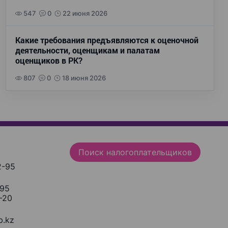
547
0
22 июня 2026
Какие требования предъявляются к оценочной
деятельности, оценщикам и палатам
оценщиков в РК?
807
0
18 июня 2026
Поиск налогоплательщиков
2-95
-95
-20
.kz