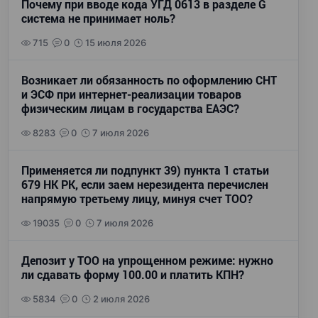
Почему при вводе кода УГД 0613 в разделе G
система не принимает ноль?
715
0
15 июля 2026
Возникает ли обязанность по оформлению СНТ
и ЭСФ при интернет-реализации товаров
физическим лицам в государства ЕАЭС?
8283
0
7 июля 2026
Применяется ли подпункт 39) пункта 1 статьи
679 НК РК, если заем нерезидента перечислен
напрямую третьему лицу, минуя счет ТОО?
19035
0
7 июля 2026
Депозит у ТОО на упрощенном режиме: нужно
ли сдавать форму 100.00 и платить КПН?
5834
0
2 июля 2026