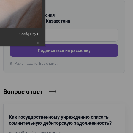
РАССЫЛКА
Новости и изменения
для бухгалтеров Казахстана
Введите ваш e-mail
Слайд-шоу:
Подписаться на рассылку
Раз в неделю. Без спама.
🔒
Вопрос ответ
Как государственному учреждению списать
сомнительную дебиторскую задолженность?