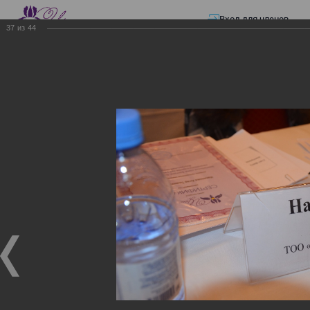
Вход для членов
37
из
44
☰ Меню
Главная страница
—
Презентации
—
ЭЛЕКТРОННЫЕ СЧЕТА-ФАКТУРЫ.
ВИРТУАЛЬНЫЙ СКЛАД.
ЭЛЕКТРОННЫЕ СЧЕТА-
ФАКТУРЫ. ВИРТУАЛЬНЫЙ
СКЛАД.
ЭЛЕКТРОННЫЕ СЧЕТА-ФАКТУРЫ. ВИРТУАЛЬНЫЙ
СКЛАД.
02.12.2017
Семинар с КГД и разработчиками