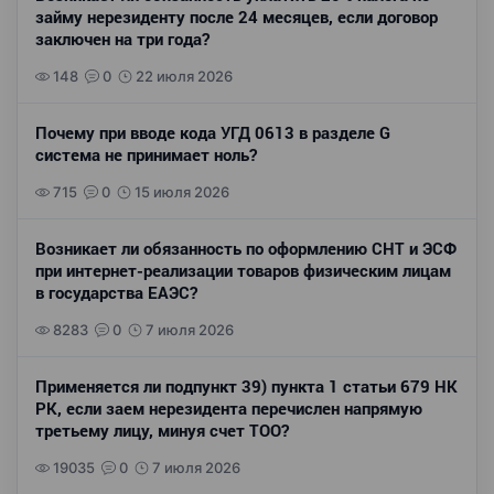
займу нерезиденту после 24 месяцев, если договор
заключен на три года?
148
0
22 июля 2026
Почему при вводе кода УГД 0613 в разделе G
система не принимает ноль?
715
0
15 июля 2026
Возникает ли обязанность по оформлению СНТ и ЭСФ
при интернет-реализации товаров физическим лицам
в государства ЕАЭС?
8283
0
7 июля 2026
Применяется ли подпункт 39) пункта 1 статьи 679 НК
РК, если заем нерезидента перечислен напрямую
третьему лицу, минуя счет ТОО?
19035
0
7 июля 2026