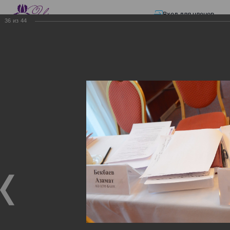
Вход для членов
36
из
44
☰ Меню
Главная страница
—
Презентации
—
ЭЛЕКТРОННЫЕ СЧЕТА-ФАКТУРЫ.
ВИРТУАЛЬНЫЙ СКЛАД.
ЭЛЕКТРОННЫЕ СЧЕТА-
ФАКТУРЫ. ВИРТУАЛЬНЫЙ
СКЛАД.
ЭЛЕКТРОННЫЕ СЧЕТА-ФАКТУРЫ. ВИРТУАЛЬНЫЙ
СКЛАД.
02.12.2017
Семинар с КГД и разработчиками