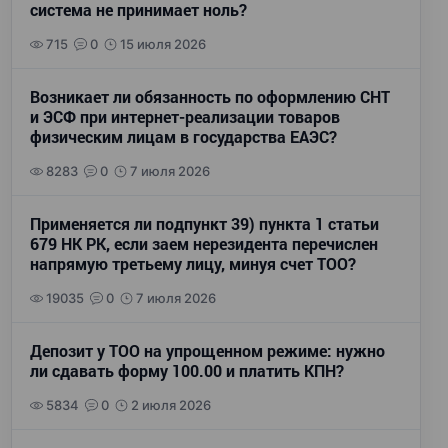
система не принимает ноль?
715
0
15 июля 2026
Возникает ли обязанность по оформлению СНТ
и ЭСФ при интернет-реализации товаров
физическим лицам в государства ЕАЭС?
8283
0
7 июля 2026
Применяется ли подпункт 39) пункта 1 статьи
679 НК РК, если заем нерезидента перечислен
напрямую третьему лицу, минуя счет ТОО?
19035
0
7 июля 2026
Депозит у ТОО на упрощенном режиме: нужно
ли сдавать форму 100.00 и платить КПН?
5834
0
2 июля 2026