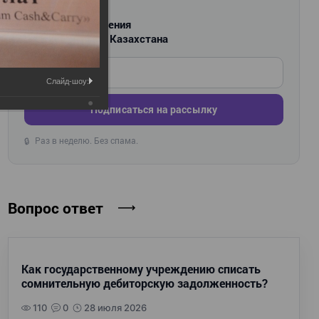
РАССЫЛКА
Новости и изменения
для бухгалтеров Казахстана
Введите ваш e-mail
Слайд-шоу:
Подписаться на рассылку
Раз в неделю. Без спама.
🔒
Вопрос ответ
Как государственному учреждению списать
сомнительную дебиторскую задолженность?
110
0
28 июля 2026