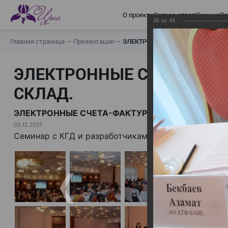
О проекте
Вопрос-ответ
Письма
Пр
36
из
44
Главная страница
—
Презентации
—
ЭЛЕКТРОННЫЕ СЧЕТА-ФАКТУРЫ.
ЭЛЕКТРОННЫЕ СЧЕТА-ФАК
СКЛАД.
ЭЛЕКТРОННЫЕ СЧЕТА-ФАКТУРЫ. ВИРТУАЛЬНЫЙ 
02.12.2017
Семинар с КГД и разработчиками