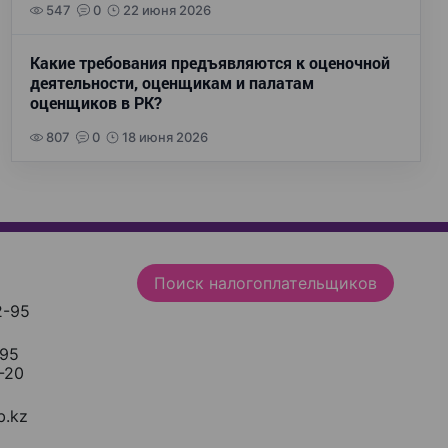
547
0
22 июня 2026
Какие требования предъявляются к оценочной
деятельности, оценщикам и палатам
оценщиков в РК?
807
0
18 июня 2026
Поиск налогоплательщиков
2-95
-95
-20
.kz